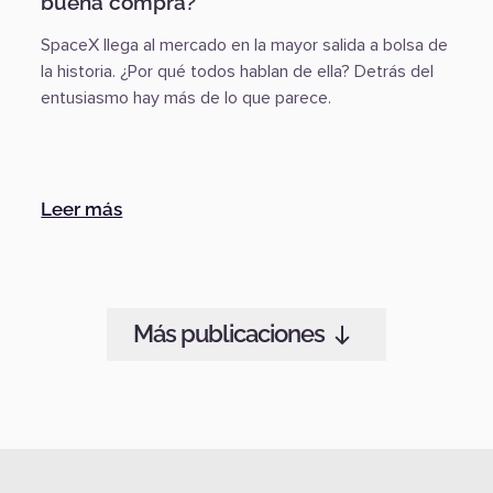
buena compra?
SpaceX llega al mercado en la mayor salida a bolsa de
la historia. ¿Por qué todos hablan de ella? Detrás del
entusiasmo hay más de lo que parece.
rsación (y la Fed tiene la palabra)
:
Hoy es el día del IPO: ¿SpaceX es una b
Leer más
Más publicaciones