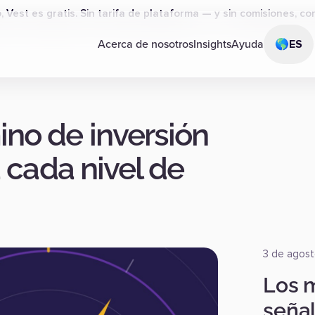
 Vest es gratis. Sin tarifa de plataforma — y sin comisiones, c
Acerca de nosotros
Insights
Ayuda
🌎
ES
ino de inversión
 cada nivel de
3 de agos
Los 
seña