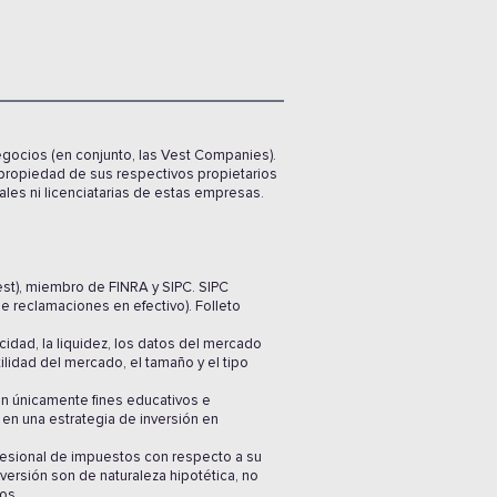
egocios (en conjunto, las Vest Companies).
propiedad de sus respectivos propietarios
ales ni licenciatarias de estas empresas.
est), miembro de FINRA y SIPC. SIPC
 reclamaciones en efectivo). Folleto
cidad, la liquidez, los datos del mercado
lidad del mercado, el tamaño y el tipo
nen únicamente fines educativos e
r en una estrategia de inversión en
fesional de impuestos con respecto a su
versión son de naturaleza hipotética, no
ros.