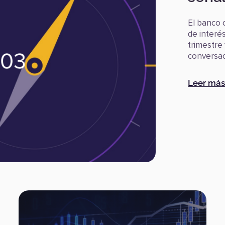
El banco 
de interé
trimestre 
conversac
Leer má