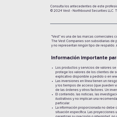
Consulta los antecedentes de este profesi
© 2024 Vest - Northbound Securities LLC. 
"Vest" es una de las marcas comerciales co
The Vest Companies son subsidiarias de pr
y no representan ningún tipo de respaldo. 
Información importante para
Los productos y servicios de valores se
protege los valores de los clientes de
explicativo disponible a pedido o en ww
Las inversiones en línea tienen un riesg
y los tiempos de acceso (que pueden vari
de las órdenes y otros factores. Un inve
El contenido, las noticias, las investig
ilustrativos y no implican una recomenda
particular.
La información proporcionada no debe c
situación específica. Las proyecciones u
garantizan su precisión o integridad, no 