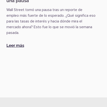
una pausa
Wall Street tomó una pausa tras un reporte de
empleo más fuerte de lo esperado. ¿Qué significa eso
para las tasas de interés y hacia dónde mira el
mercado ahora? Esto fue lo que se movió la semana
pasada.
uena compra?
:
El empleo sorprende y Wall Street toma u
Leer más