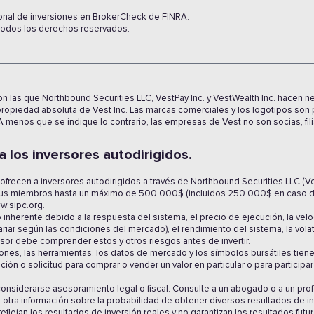
onal de inversiones en BrokerCheck de FINRA.
Todos los derechos reservados.
n las que Northbound Securities LLC, VestPay Inc. y VestWealth Inc. hacen n
opiedad absoluta de Vest Inc. Las marcas comerciales y los logotipos son 
A menos que se indique lo contrario, las empresas de Vest no son socias, fili
 los inversores autodirigidos.
 ofrecen a inversores autodirigidos a través de Northbound Securities LLC (V
 sus miembros hasta un máximo de 500 000$ (incluidos 250 000$ en caso de
w.sipc.org.
o inherente debido a la respuesta del sistema, el precio de ejecución, la velo
ar según las condiciones del mercado), el rendimiento del sistema, la volati
rsor debe comprender estos y otros riesgos antes de invertir.
aciones, las herramientas, los datos de mercado y los símbolos bursátiles tie
ción o solicitud para comprar o vender un valor en particular o para participa
onsiderarse asesoramiento legal o fiscal. Consulte a un abogado o a un pro
 otra información sobre la probabilidad de obtener diversos resultados de in
reflejan los resultados de inversión reales y no garantizan los resultados futu