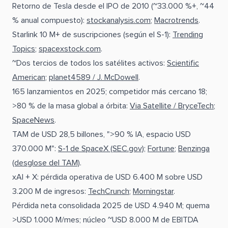
Retorno de Tesla desde el IPO de 2010 (~33.000 %+, ~44
% anual compuesto):
stockanalysis.com
;
Macrotrends
.
Starlink 10 M+ de suscripciones (según el S-1):
Trending
Topics
;
spacexstock.com
.
~Dos tercios de todos los satélites activos:
Scientific
American
;
planet4589 / J. McDowell
.
165 lanzamientos en 2025; competidor más cercano 18;
>80 % de la masa global a órbita:
Via Satellite / BryceTech
;
SpaceNews
.
TAM de USD 28,5 billones, ">90 % IA, espacio USD
370.000 M":
S-1 de SpaceX (SEC.gov)
;
Fortune
;
Benzinga
(desglose del TAM)
.
xAI + X: pérdida operativa de USD 6.400 M sobre USD
3.200 M de ingresos:
TechCrunch
;
Morningstar
.
Pérdida neta consolidada 2025 de USD 4.940 M; quema
>USD 1.000 M/mes; núcleo ~USD 8.000 M de EBITDA