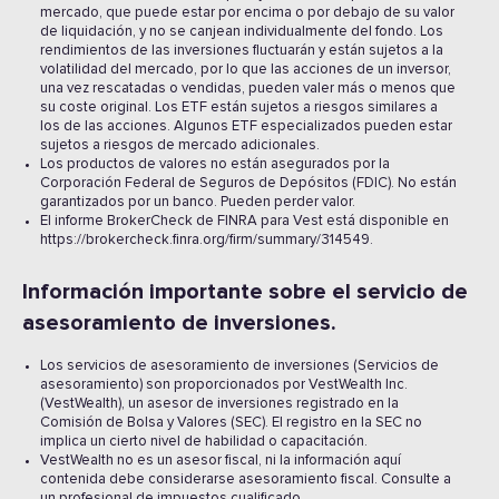
mercado, que puede estar por encima o por debajo de su valor
de liquidación, y no se canjean individualmente del fondo. Los
rendimientos de las inversiones fluctuarán y están sujetos a la
volatilidad del mercado, por lo que las acciones de un inversor,
una vez rescatadas o vendidas, pueden valer más o menos que
su coste original. Los ETF están sujetos a riesgos similares a
los de las acciones. Algunos ETF especializados pueden estar
sujetos a riesgos de mercado adicionales.
Los productos de valores no están asegurados por la
Corporación Federal de Seguros de Depósitos (FDIC). No están
garantizados por un banco. Pueden perder valor.
El informe BrokerCheck de FINRA para Vest está disponible en
https://brokercheck.finra.org/firm/summary/314549.
Información importante sobre el servicio de
asesoramiento de inversiones.
Los servicios de asesoramiento de inversiones (Servicios de
asesoramiento) son proporcionados por VestWealth Inc.
(VestWealth), un asesor de inversiones registrado en la
Comisión de Bolsa y Valores (SEC). El registro en la SEC no
implica un cierto nivel de habilidad o capacitación.
VestWealth no es un asesor fiscal, ni la información aquí
contenida debe considerarse asesoramiento fiscal. Consulte a
un profesional de impuestos cualificado.