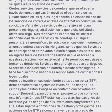
riesgos y, en determinadas circunstancias, es posible que no
se ajuste a sus objetivos de inversión.
Ciertos servicios (servicios de corretaje) que se ofrecen a
través de nuestra aplicación móvil se ofrecen solo en las
jurisdicciones en las que es legal hacerlo. La disponibilidad de
los servicios de corretaje a través de Internet no constituye una
solicitud u oferta de los servicios de corretaje a ninguna
persona en ninguna jurisdicción en la que dicha solicitud u
oferta sea ilegal. Nos reservamos el derecho de limitar la
disponibilidad de los servicios de corretaje a cualquier
persona, área geográfica o jurisdicción en cualquier momento y
a nuestra entera discreción. No garantizamos que los Servicios
de corretaje sean apropiados o estén disponibles para su uso
en lugares fuera de los Estados Unidos ni que el acceso a
nuestra aplicación móvil esté legalmente permitido en países o
territorios donde los Servicios de corretaje puedan ser ilegales.
Si accede a los Servicios de corretaje desde otros lugares, lo
hace bajo su propio riesgo y es responsable de cumplir con las
leyes locales.
Antes de invertir en cualquier fondo cotizado en bolsa (ETF),
debe considerar su objetivo de inversión, los riesgos, los
cargos y los gastos. Póngase en contacto con nosotros en
support@mivest.io para obtener un prospecto que contenga
esta información. Los ETF están sujetos a las fluctuaciones del
mercado y a los riesgos de sus inversiones subyacentes. Los
ETF están sujetos a comisiones de gestión y otros gastos. Las
acciones de los ETF se compran y venden a un precio de