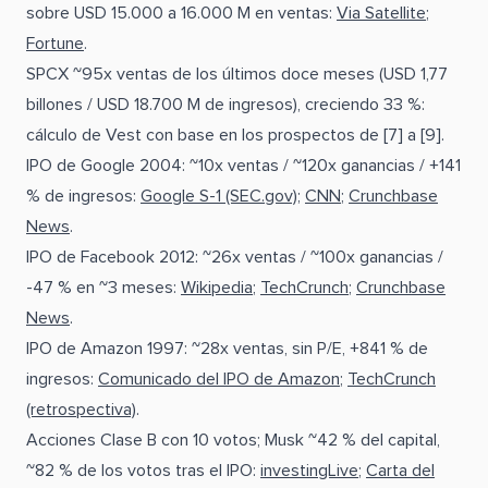
sobre USD 15.000 a 16.000 M en ventas:
Via Satellite
;
Fortune
.
SPCX ~95x ventas de los últimos doce meses (USD 1,77
billones / USD 18.700 M de ingresos), creciendo 33 %:
cálculo de Vest con base en los prospectos de [7] a [9].
IPO de Google 2004: ~10x ventas / ~120x ganancias / +141
% de ingresos:
Google S-1 (SEC.gov)
;
CNN
;
Crunchbase
News
.
IPO de Facebook 2012: ~26x ventas / ~100x ganancias /
-47 % en ~3 meses:
Wikipedia
;
TechCrunch
;
Crunchbase
News
.
IPO de Amazon 1997: ~28x ventas, sin P/E, +841 % de
ingresos:
Comunicado del IPO de Amazon
;
TechCrunch
(retrospectiva)
.
Acciones Clase B con 10 votos; Musk ~42 % del capital,
~82 % de los votos tras el IPO:
investingLive
;
Carta del