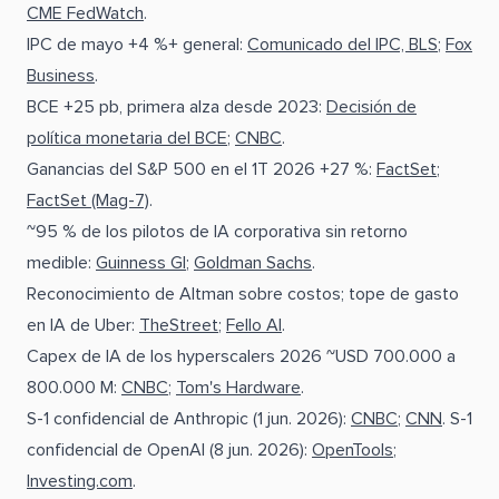
CME FedWatch
.
IPC de mayo +4 %+ general:
Comunicado del IPC, BLS
;
Fox
Business
.
BCE +25 pb, primera alza desde 2023:
Decisión de
política monetaria del BCE
;
CNBC
.
Ganancias del S&P 500 en el 1T 2026 +27 %:
FactSet
;
FactSet (Mag-7)
.
~95 % de los pilotos de IA corporativa sin retorno
medible:
Guinness GI
;
Goldman Sachs
.
Reconocimiento de Altman sobre costos; tope de gasto
en IA de Uber:
TheStreet
;
Fello AI
.
Capex de IA de los hyperscalers 2026 ~USD 700.000 a
800.000 M:
CNBC
;
Tom's Hardware
.
S-1 confidencial de Anthropic (1 jun. 2026):
CNBC
;
CNN
. S-1
confidencial de OpenAI (8 jun. 2026):
OpenTools
;
Investing.com
.