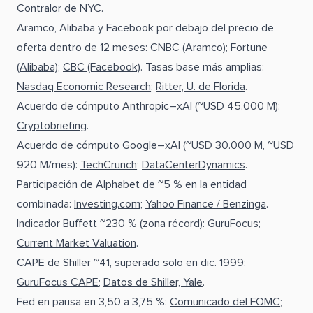
Contralor de NYC
.
Aramco, Alibaba y Facebook por debajo del precio de
oferta dentro de 12 meses:
CNBC (Aramco)
;
Fortune
(Alibaba)
;
CBC (Facebook)
. Tasas base más amplias:
Nasdaq Economic Research
;
Ritter, U. de Florida
.
Acuerdo de cómputo Anthropic–xAI (~USD 45.000 M):
Cryptobriefing
.
Acuerdo de cómputo Google–xAI (~USD 30.000 M, ~USD
920 M/mes):
TechCrunch
;
DataCenterDynamics
.
Participación de Alphabet de ~5 % en la entidad
combinada:
Investing.com
;
Yahoo Finance / Benzinga
.
Indicador Buffett ~230 % (zona récord):
GuruFocus
;
Current Market Valuation
.
CAPE de Shiller ~41, superado solo en dic. 1999:
GuruFocus CAPE
;
Datos de Shiller, Yale
.
Fed en pausa en 3,50 a 3,75 %:
Comunicado del FOMC
;