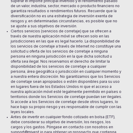
superar el importe principal invertido y el rendimiento pasado
de un valor, industria, sector, mercado o producto financiero no
garantiza resultados o rendimientos futuros. Recuerde que la
diversificación no es una estrategia de inversión exenta de
riesgos y, en determinadas circunstancias, es posible que no
se ajuste a sus objetivos de inversión.
Ciertos servicios (servicios de corretaje) que se ofrecen a
través de nuestra aplicación móvil se ofrecen solo en las
jurisdicciones en las que es legal hacerlo. La disponibilidad de
los servicios de corretaje a través de Internet no constituye una
solicitud u oferta de los servicios de corretaje a ninguna
persona en ninguna jurisdicción en la que dicha solicitud u
oferta sea ilegal. Nos reservamos el derecho de limitar la
disponibilidad de los servicios de corretaje a cualquier
persona, área geográfica o jurisdicción en cualquier momento y
a nuestra entera discreción. No garantizamos que los Servicios
de corretaje sean apropiados o estén disponibles para su uso
en lugares fuera de los Estados Unidos ni que el acceso a
nuestra aplicación móvil esté legalmente permitido en países o
territorios donde los Servicios de corretaje puedan ser ilegales.
Si accede a los Servicios de corretaje desde otros lugares, lo
hace bajo su propio riesgo y es responsable de cumplir con las
leyes locales.
Antes de invertir en cualquier fondo cotizado en bolsa (ETF),
debe considerar su objetivo de inversión, los riesgos, los
cargos y los gastos. Póngase en contacto con nosotros en
support@mivest.io para obtener un prospecto que contenga