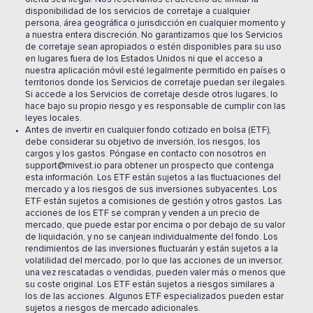
disponibilidad de los servicios de corretaje a cualquier
persona, área geográfica o jurisdicción en cualquier momento y
a nuestra entera discreción. No garantizamos que los Servicios
de corretaje sean apropiados o estén disponibles para su uso
en lugares fuera de los Estados Unidos ni que el acceso a
nuestra aplicación móvil esté legalmente permitido en países o
territorios donde los Servicios de corretaje puedan ser ilegales.
Si accede a los Servicios de corretaje desde otros lugares, lo
hace bajo su propio riesgo y es responsable de cumplir con las
leyes locales.
Antes de invertir en cualquier fondo cotizado en bolsa (ETF),
debe considerar su objetivo de inversión, los riesgos, los
cargos y los gastos. Póngase en contacto con nosotros en
support@mivest.io para obtener un prospecto que contenga
esta información. Los ETF están sujetos a las fluctuaciones del
mercado y a los riesgos de sus inversiones subyacentes. Los
ETF están sujetos a comisiones de gestión y otros gastos. Las
acciones de los ETF se compran y venden a un precio de
mercado, que puede estar por encima o por debajo de su valor
de liquidación, y no se canjean individualmente del fondo. Los
rendimientos de las inversiones fluctuarán y están sujetos a la
volatilidad del mercado, por lo que las acciones de un inversor,
una vez rescatadas o vendidas, pueden valer más o menos que
su coste original. Los ETF están sujetos a riesgos similares a
los de las acciones. Algunos ETF especializados pueden estar
sujetos a riesgos de mercado adicionales.