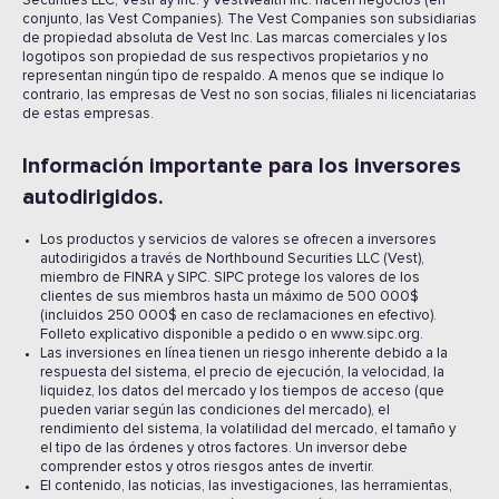
Securities LLC, VestPay Inc. y VestWealth Inc. hacen negocios (en
conjunto, las Vest Companies). The Vest Companies son subsidiarias
de propiedad absoluta de Vest Inc. Las marcas comerciales y los
logotipos son propiedad de sus respectivos propietarios y no
representan ningún tipo de respaldo. A menos que se indique lo
contrario, las empresas de Vest no son socias, filiales ni licenciatarias
de estas empresas.
Información importante para los inversores
autodirigidos.
Los productos y servicios de valores se ofrecen a inversores
autodirigidos a través de Northbound Securities LLC (Vest),
miembro de FINRA y SIPC. SIPC protege los valores de los
clientes de sus miembros hasta un máximo de 500 000$
(incluidos 250 000$ en caso de reclamaciones en efectivo).
Folleto explicativo disponible a pedido o en www.sipc.org.
Las inversiones en línea tienen un riesgo inherente debido a la
respuesta del sistema, el precio de ejecución, la velocidad, la
liquidez, los datos del mercado y los tiempos de acceso (que
pueden variar según las condiciones del mercado), el
rendimiento del sistema, la volatilidad del mercado, el tamaño y
el tipo de las órdenes y otros factores. Un inversor debe
comprender estos y otros riesgos antes de invertir.
El contenido, las noticias, las investigaciones, las herramientas,