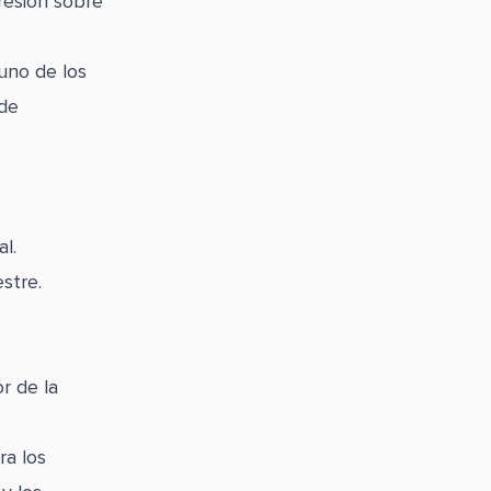
resión sobre
uno de los
 de
l.
stre.
r de la
ra los