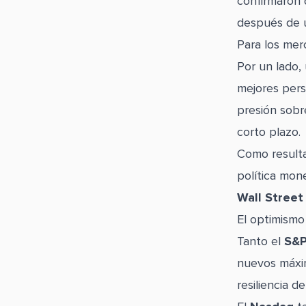
confirmaron 
después de u
Para los mer
Por un lado,
mejores pers
presión sobr
corto plazo.
Como resulta
política mone
Wall Street
El optimismo 
Tanto el
S&P
nuevos máximo
resiliencia 