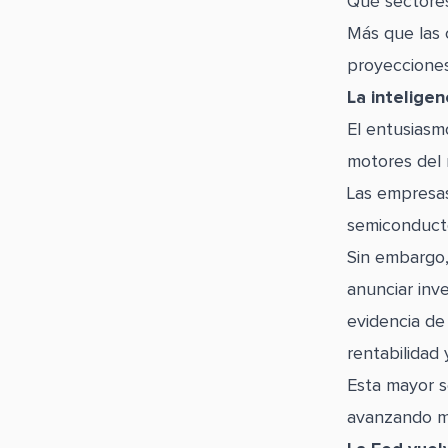
Qué sectores
Más que las c
proyecciones
La inteligen
El entusiasmo
motores del
Las empresas
semiconducto
Sin embargo,
anunciar inve
evidencia de
rentabilidad 
Esta mayor s
avanzando mi