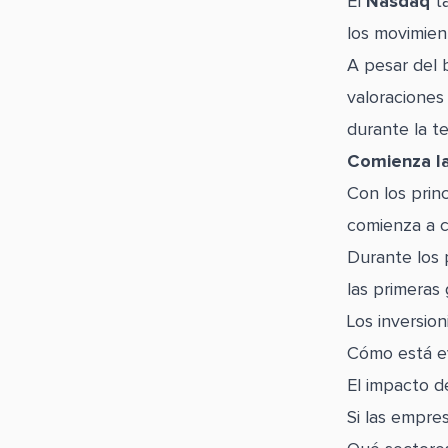
El
Nasdaq
ta
los movimien
A pesar del 
valoraciones
durante la t
Comienza la
Con los prin
comienza a c
Durante los
las primeras
Los inversio
Cómo está e
El impacto de
Si las empre