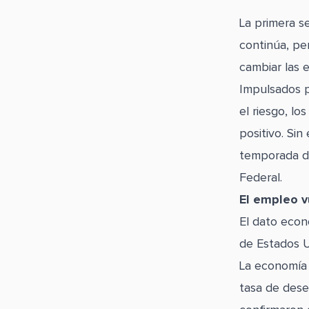
La primera s
continúa, pe
cambiar las e
Impulsados p
el riesgo, l
positivo. Si
temporada de
Federal.
El empleo v
El dato econ
de Estados U
La economía 
tasa de dese