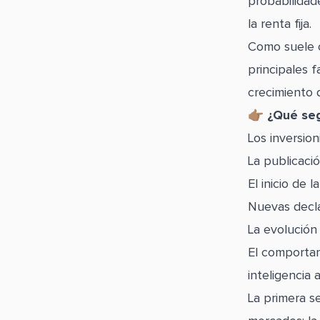
probabilidad
la renta fija.
Como suele o
principales 
crecimiento 
👉🏽 ¿Qué s
Los inversio
La publicació
El inicio de
Nuevas decla
La evolución
El comportam
inteligencia ar
La primera s