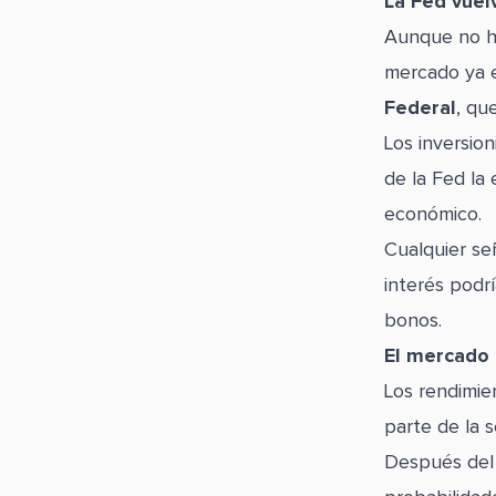
La Fed vuel
Aunque no hu
mercado ya 
Federal
, qu
Los inversio
de la Fed la 
económico.
Cualquier se
interés podr
bonos.
El mercado 
Los rendimie
parte de la 
Después del 