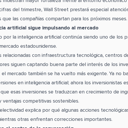
 muestran mayor fortaleza frente al entorno económico 
ifras del trimestre, Wall Street prestará especial atención
 que las compañías compartan para los próximos meses.
cia artificial sigue impulsando al mercado
 por la inteligencia artificial continúa siendo uno de los p
 mercado estadounidense.
 relacionadas con infraestructura tecnológica, centros d
res siguen captando buena parte del interés de los inver
 el mercado también se ha vuelto más exigente. Ya no b
rsiones en inteligencia artificial; ahora los inversionistas 
 que esas inversiones se traduzcan en crecimiento de ing
y ventajas competitivas sostenibles.
electividad explica por qué algunas acciones tecnológica
entras otras enfrentan correcciones importantes.