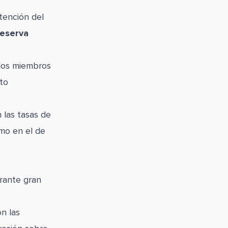
tención del
Reserva
 los miembros
nto
 las tasas de
omo en el de
rante gran
n las