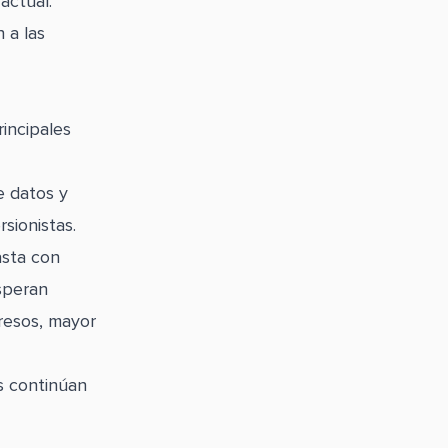
actual.
 a las
rincipales
e datos y
sionistas.
asta con
esperan
resos, mayor
s continúan