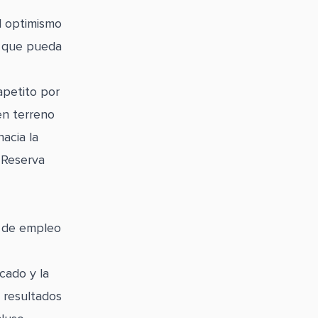
l optimismo
l que pueda
apetito por
en terreno
acia la
 Reserva
l de empleo
cado y la
 resultados