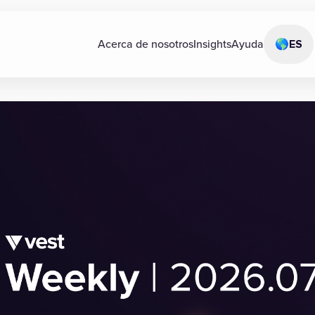
Acerca de nosotros
Insights
Ayuda
🌎
ES