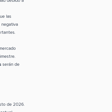
dad debido a
ue las
 negativa
rtantes.
 mercado
imestre.
s
serán de
esto de 2026.