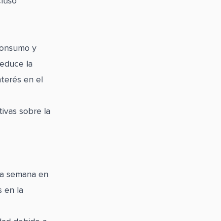
cluso
 consumo y
educe la
nterés en el
ivas sobre la
la semana en
s en la