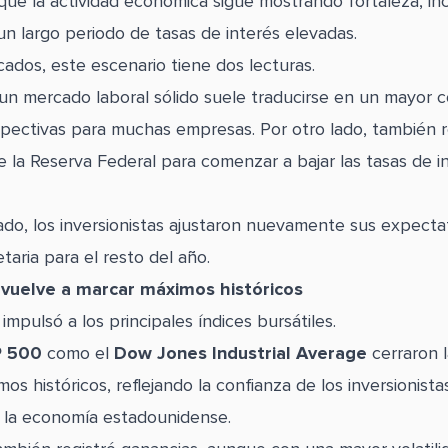
que la actividad económica sigue mostrando fortaleza, in
n largo periodo de tasas de interés elevadas.
cados, este escenario tiene dos lecturas.
 un mercado laboral sólido suele traducirse en un mayor
pectivas para muchas empresas. Por otro lado, también r
e la Reserva Federal para comenzar a bajar las tasas de i
do, los inversionistas ajustaron nuevamente sus expectat
taria para el resto del año.
 vuelve a marcar máximos históricos
impulsó a los principales índices bursátiles.
 500
como el
Dow Jones Industrial Average
cerraron 
s históricos, reflejando la confianza de los inversionista
de la economía estadounidense.