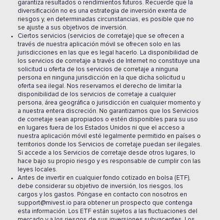
garantiza resultados o rendimientos futuros. Recuerde que la
diversificación no es una estrategia de inversión exenta de
riesgos y, en determinadas circunstancias, es posible que no
se ajuste a sus objetivos de inversión.
Ciertos servicios (servicios de corretaje) que se ofrecen a
través de nuestra aplicación móvil se ofrecen solo en las
jurisdicciones en las que es legal hacerlo. La disponibilidad de
los servicios de corretaje a través de Internet no constituye una
solicitud u oferta de los servicios de corretaje a ninguna
persona en ninguna jurisdicción en la que dicha solicitud u
oferta sea ilegal. Nos reservamos el derecho de limitar la
disponibilidad de los servicios de corretaje a cualquier
persona, área geográfica o jurisdicción en cualquier momento y
a nuestra entera discreción. No garantizamos que los Servicios
de corretaje sean apropiados o estén disponibles para su uso
en lugares fuera de los Estados Unidos ni que el acceso a
nuestra aplicación móvil esté legalmente permitido en países o
territorios donde los Servicios de corretaje puedan ser ilegales.
Si accede a los Servicios de corretaje desde otros lugares, lo
hace bajo su propio riesgo y es responsable de cumplir con las
leyes locales.
Antes de invertir en cualquier fondo cotizado en bolsa (ETF),
debe considerar su objetivo de inversión, los riesgos, los
cargos y los gastos. Póngase en contacto con nosotros en
support@mivest.io para obtener un prospecto que contenga
esta información. Los ETF están sujetos a las fluctuaciones del
mercado y a los riesgos de sus inversiones subyacentes. Los