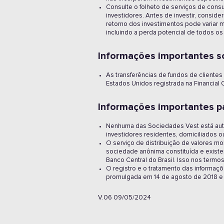
Consulte o folheto de serviços de cons
investidores. Antes de investir, consid
retorno dos investimentos pode variar 
incluindo a perda potencial de todos os 
Informações importantes so
As transferências de fundos de cliente
Estados Unidos registrada na Financial
Informações importantes par
Nenhuma das Sociedades Vest está autor
investidores residentes, domiciliados ou
O serviço de distribuição de valores mob
sociedade anônima constituída e existen
Banco Central do Brasil. Isso nos term
O registro e o tratamento das informaçõ
promulgada em 14 de agosto de 2018 e a
V.06 09/05/2024