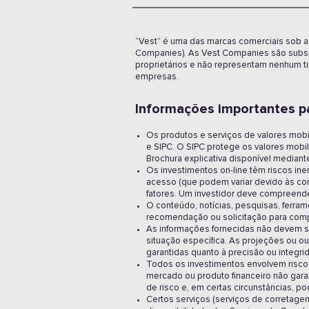
“Vest” é uma das marcas comerciais sob as 
Companies). As Vest Companies são subsidi
proprietários e não representam nenhum ti
empresas.
Informações importantes par
Os produtos e serviços de valores mobi
e SIPC. O SIPC protege os valores mob
Brochura explicativa disponível mediant
Os investimentos on-line têm riscos in
acesso (que podem variar devido às co
fatores. Um investidor deve compreender
O conteúdo, notícias, pesquisas, ferra
recomendação ou solicitação para compr
As informações fornecidas não devem se
situação específica. As projeções ou ou
garantidas quanto à precisão ou integri
Todos os investimentos envolvem riscos,
mercado ou produto financeiro não garan
de risco e, em certas circunstâncias, p
Certos serviços (serviços de corretage