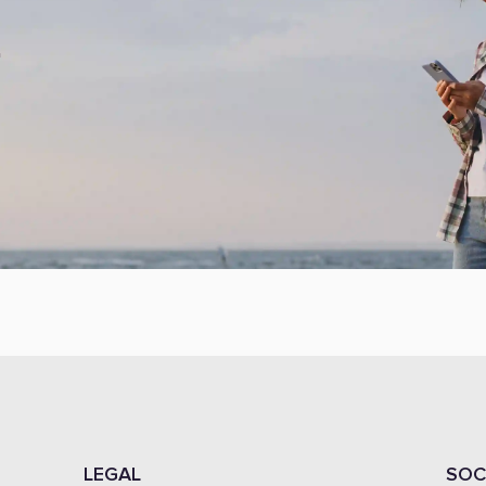
á
LEGAL
SOC