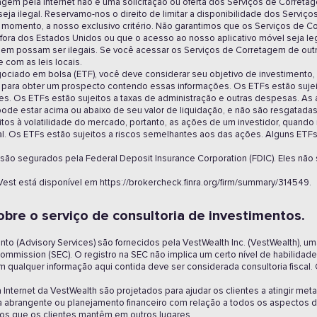
agem pela Internet não é uma solicitação ou oferta dos Serviços de Corret
a seja ilegal. Reservamo-nos o direito de limitar a disponibilidade dos Serv
er momento, a nosso exclusivo critério. Não garantimos que os Serviços de 
 fora dos Estados Unidos ou que o acesso ao nosso aplicativo móvel seja l
gem possam ser ilegais. Se você acessar os Serviços de Corretagem de outro
 com as leis locais.
gociado em bolsa (ETF), você deve considerar seu objetivo de investimento,
para obter um prospecto contendo essas informações. Os ETFs estão sujei
es. Os ETFs estão sujeitos a taxas de administração e outras despesas. A
de estar acima ou abaixo de seu valor de liquidação, e não são resgatadas
eitos à volatilidade do mercado, portanto, as ações de um investidor, quand
l. Os ETFs estão sujeitos a riscos semelhantes aos das ações. Alguns ETFs
 são segurados pela Federal Deposit Insurance Corporation (FDIC). Eles não
est está disponível em https://brokercheck.finra.org/firm/summary/314549.
bre o serviço de consultoria de investimentos.
nto (Advisory Services) são fornecidos pela VestWealth Inc. (VestWealth), u
ommission (SEC). O registro na SEC não implica um certo nível de habilidade
m qualquer informação aqui contida deve ser considerada consultoria fiscal. C
nternet da VestWealth são projetados para ajudar os clientes a atingir metas
ria abrangente ou planejamento financeiro com relação a todos os aspectos da
os que os clientes mantêm em outros lugares.