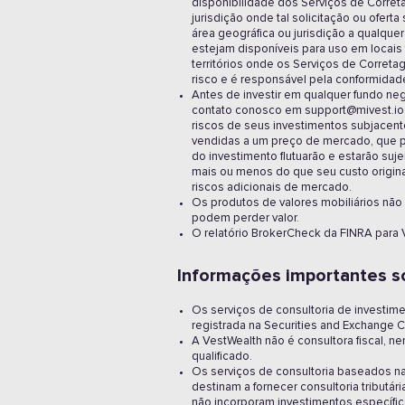
disponibilidade dos Serviços de Corret
jurisdição onde tal solicitação ou ofert
área geográfica ou jurisdição a qualqu
estejam disponíveis para uso em locais
territórios onde os Serviços de Correta
risco e é responsável pela conformidade
Antes de investir em qualquer fundo ne
contato conosco em support@mivest.io 
riscos de seus investimentos subjacent
vendidas a um preço de mercado, que po
do investimento flutuarão e estarão suj
mais ou menos do que seu custo origina
riscos adicionais de mercado.
Os produtos de valores mobiliários não
podem perder valor.
O relatório BrokerCheck da FINRA para V
Informações importantes so
Os serviços de consultoria de investime
registrada na Securities and Exchange C
A VestWealth não é consultora fiscal, ne
qualificado.
Os serviços de consultoria baseados na I
destinam a fornecer consultoria tributá
não incorporam investimentos específic