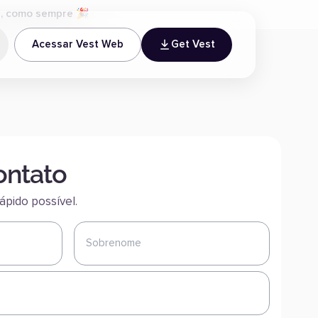
es, como sempre 🎉
Acessar Vest Web
Get Vest
ontato
pido possível.
Sobrenome