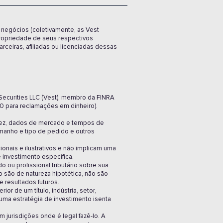
m negócios (coletivamente, as Vest
propriedade de seus respectivos
ceiras, afiliadas ou licenciadas dessas
Securities LLC (Vest), membro da FINRA
0 para reclamações em dinheiro).
idez, dados de mercado e tempos de
manho e tipo de pedido e outros
onais e ilustrativos e não implicam uma
 investimento específica.
 ou profissional tributário sobre sua
o são de natureza hipotética, não são
e resultados futuros.
r de um título, indústria, setor,
 uma estratégia de investimento isenta
 jurisdições onde é legal fazê-lo. A