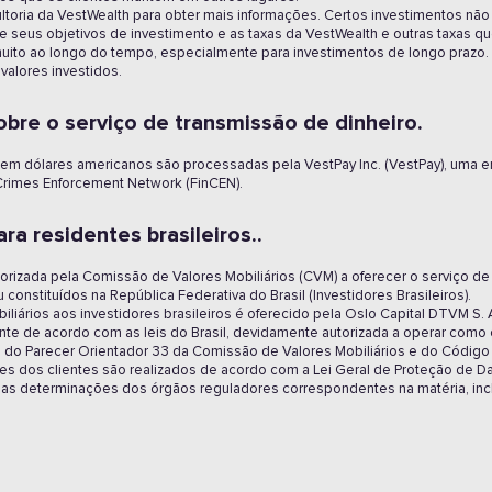
ultoria da VestWealth para obter mais informações. Certos investimentos n
ere seus objetivos de investimento e as taxas da VestWealth e outras taxas 
muito ao longo do tempo, especialmente para investimentos de longo prazo.
valores investidos.
bre o serviço de transmissão de dinheiro.
s em dólares americanos são processadas pela VestPay Inc. (VestPay), uma
 Crimes Enforcement Network (FinCEN).
a residentes brasileiros..
izada pela Comissão de Valores Mobiliários (CVM) a oferecer o serviço de d
 constituídos na República Federativa do Brasil (Investidores Brasileiros).
iliários aos investidores brasileiros é oferecido pela Oslo Capital DTVM S. 
te de acordo com as leis do Brasil, devidamente autorizada a operar como c
os do Parecer Orientador 33 da Comissão de Valores Mobiliários e do Código
es dos clientes são realizados de acordo com a Lei Geral de Proteção de Da
s determinações dos órgãos reguladores correspondentes na matéria, inclu