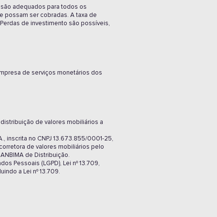
ão são adequados para todos os
que possam ser cobradas. A taxa de
 Perdas de investimento são possíveis,
 empresa de serviços monetários dos
istribuição de valores mobiliários a
A., inscrita no CNPJ 13.673.855/0001-25,
orretora de valores mobiliários pelo
 ANBIMA de Distribuição.
dos Pessoais (LGPD), Lei nº 13.709,
indo a Lei nº 13.709.