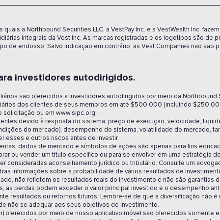
quais a Northbound Securities LLC, a VestPay Inc. e a VestWealth Inc. faze
árias integrais da Vest Inc. As marcas registradas e os logotipos são de 
po de endosso. Salvo indicação em contrário, as Vest Companies não são par
a investidores autodirigidos. ‍
liários são oferecidos a investidores autodirigidos por meio da Northbound 
iliários dos clientes de seus membros em até $500.000 (incluindo $250.00
e solicitação ou em www.sipc.org.
erentes devido à resposta do sistema, preço de execução, velocidade, liqu
ndições do mercado), desempenho do sistema, volatilidade do mercado, ta
 esses e outros riscos antes de investir.
mentas, dados de mercado e símbolos de ações são apenas para fins educaci
ar ou vender um título específico ou para se envolver em uma estratégia de
r consideradas aconselhamento jurídico ou tributário. Consulte um advogado
tras informações sobre a probabilidade de vários resultados de investiment
dade, não refletem os resultados reais do investimento e não são garantias d
 as perdas podem exceder o valor principal investido e o desempenho anterio
te resultados ou retornos futuros. Lembre-se de que a diversificação não é
ode não se adequar aos seus objetivos de investimento.
m) oferecidos por meio de nosso aplicativo móvel são oferecidos somente em