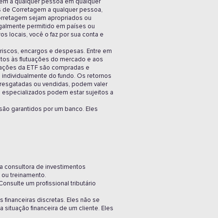
agem a qualquer pessoa em qualquer
iços de Corretagem a qualquer pessoa,
Corretagem sejam apropriados ou
egalmente permitido em países ou
s locais, você o faz por sua conta e
 riscos, encargos e despesas. Entre em
tos às flutuações do mercado e aos
s ações da ETF são compradas e
 individualmente do fundo. Os retornos
o resgatadas ou vendidas, podem valer
 especializados podem estar sujeitos a
 são garantidos por um banco. Eles
ma consultora de investimentos
 ou treinamento.
onsulte um profissional tributário
 financeiras discretas. Eles não se
 situação financeira de um cliente. Eles