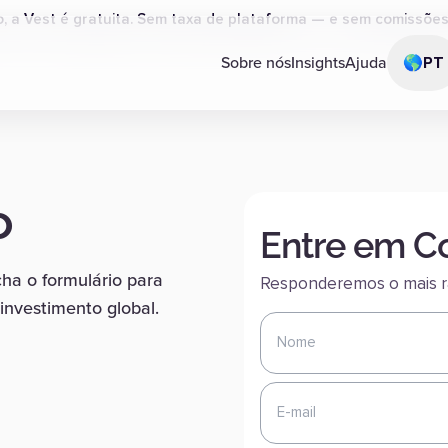
o, a Vest é gratuita. Sem taxa de plataforma — e sem comissõ
Sobre nós
Insights
Ajuda
🌎
PT
o
Entre em C
ha o formulário para
Responderemos o mais rá
investimento global.
Nome
E-mail
Como podemos ajudar?