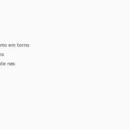
asmo em torno
os
nte nas