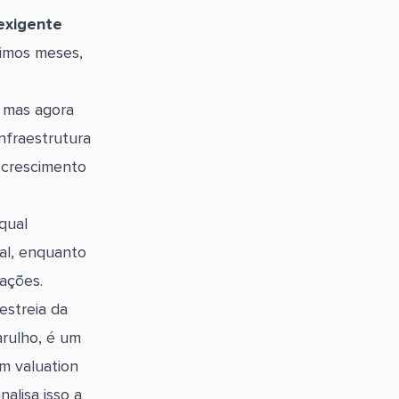
 exigente
timos meses,
, mas agora
nfraestrutura
 crescimento
qual
al, enquanto
ações.
estreia da
arulho, é um
m valuation
alisa isso a