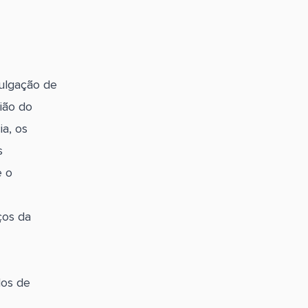
ulgação de
ião do
a, os
s
e o
ços da
dos de