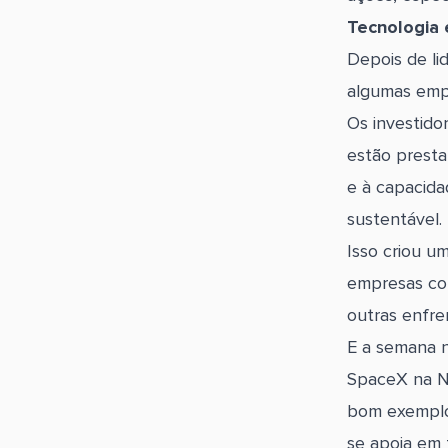
Tecnologia 
Depois de li
algumas empr
Os investidor
estão presta
e à capacida
sustentável.
Isso criou u
empresas com
outras enfre
E a semana n
SpaceX na Na
bom exemplo
se apoia em