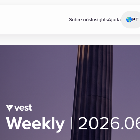
Sobre nós
Insights
Ajuda
🌎
PT