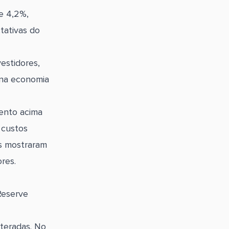
e 4,2%,
tativas do
estidores,
 na economia
mento acima
 custos
s mostraram
res.
Reserve
teradas. No