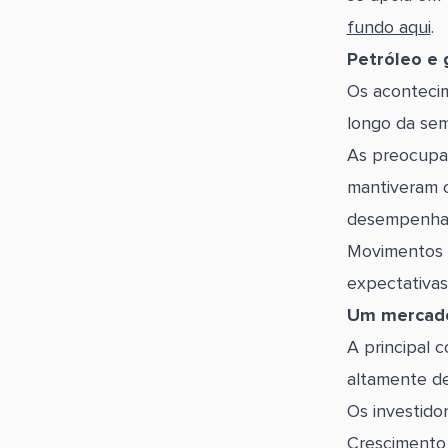
fundo aqui
.
Petróleo e 
Os aconteci
longo da se
As preocupaç
mantiveram o
desempenhand
Movimentos s
expectativas
Um mercado
A principal 
altamente d
Os investid
Crescimento 