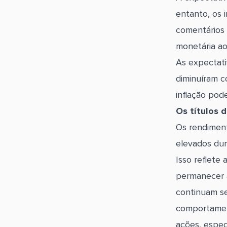
entanto, os 
comentários 
monetária ao
As expectati
diminuíram c
inflação pode
Os títulos 
Os rendimen
elevados dur
Isso reflete
permanecer a
continuam s
comportament
ações, espec