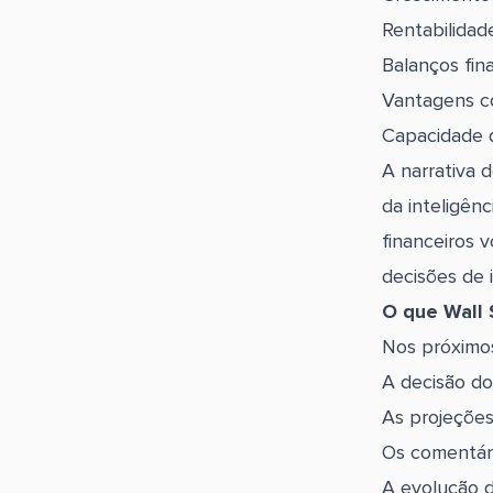
Rentabilidad
Balanços fina
Vantagens co
Capacidade d
A narrativa 
da inteligên
financeiros 
decisões de 
O que Wall 
Nos próximos
A decisão do
As projeções
Os comentári
A evolução d