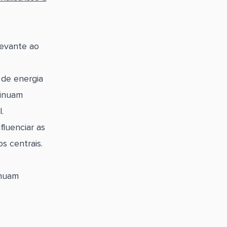
levante ao
 de energia
tinuam
.
fluenciar as
s centrais.
inuam