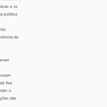
icas e os
 política
nte
stência da
ceram
possam
a fixa
nder o
ações das