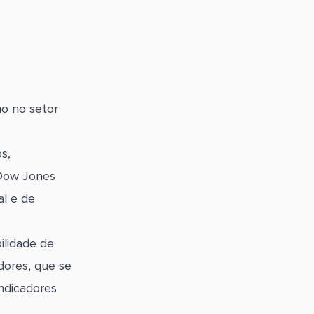
o no setor
.
s,
 Dow Jones
al e de
ilidade de
dores, que se
ndicadores