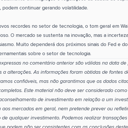
, podem continuar gerando volatilidade.
vos recordes no setor de tecnologia, o tom geral em Wal
oso. O mercado se sustenta na inovação, mas a incerteza 
usiasmo. Muito dependerá dos próximos sinais do Fed e d
rnamentais sobre o setor de tecnologia.
expressas no comentário anterior são válidas na data de
as a alterações. As informações foram obtidas de fontes d
amos confiáveis, mas não garantimos que os dados cita
completos. Este material não deve ser considerado com
 aconselhamento de investimento em relação a um inves
u aos mercados em geral, nem pretende prever ou refleti
de qualquer investimento. Podemos realizar transações
que podem não ser consistentes com as conclusões deste 