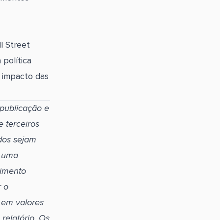
l Street
política
o impacto das
 publicação e
e terceiros
dos sejam
o uma
timento
r o
 em valores
relatório. Os