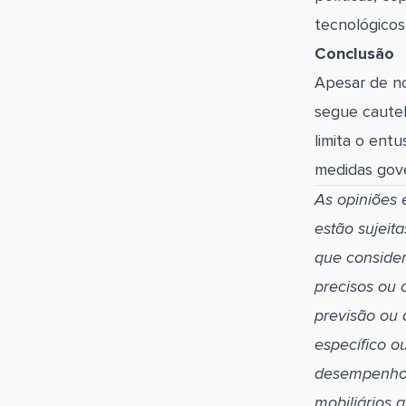
tecnológicos
Conclusão
Apesar de no
segue cautel
limita o ent
medidas gove
As opiniões 
estão sujeit
que consider
precisos ou 
previsão ou
específico o
desempenho 
mobiliários 