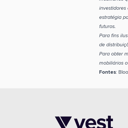
investidores
estratégia p
futuros.
Para fins il
de distribui
Para obter m
mobiliários 
Fontes
: Blo