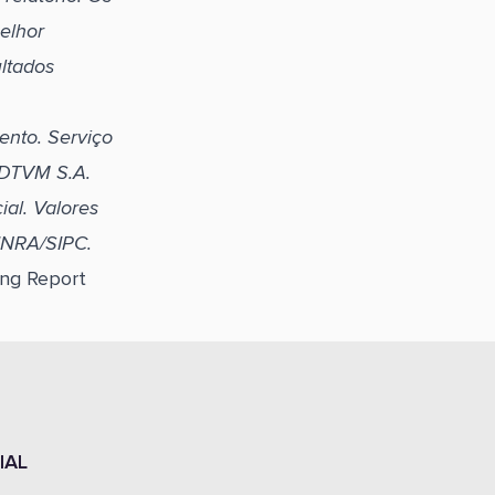
elhor
ltados
ento. Serviço
l DTVM S.A.
al. Valores
FINRA/SIPC.
ing Report
IAL