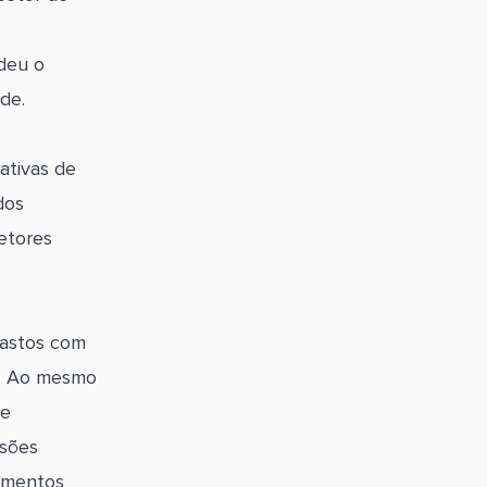
deu o
de.
ativas de
dos
etores
gastos com
d. Ao mesmo
 e
isões
rimentos