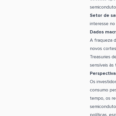
semicondutor
Setor de sa
interesse no
Dados macr
A fraqueza d
novos cortes
Treasuries d
sensíveis às 
Perspectiva
Os investido
consumo pes
tempo, os re
semicondutor
políticas, e