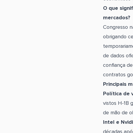
O que signi
mercados
Congresso n
obrigando ce
temporariame
de dados ofic
confiança de
contratos go
Principais 
Política de 
vistos H-1B
de mão de ob
Intel e Nvi
décadas após