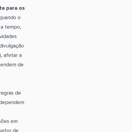
ta para os
quando o
 a tempo,
vidades
divulgação
, afetar a
ependem de
regras de
e dependem
ssões em
setor de