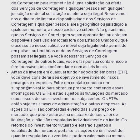
de Corretagem pela Internet não é uma solicitação ou oferta
dos Serviços de Corretagem a qualquer pessoa em qualquer
jurisdição onde tal solicitação ou oferta seja ilegal. Reservamo-
nos o direito de limitar a disponibilidade dos Serviços de
Corretagem a qualquer pessoa, área geográfica ou jurisdição a
qualquer momento, a nosso exclusivo critério. Não garantimos
que os Serviços de Corretagem sejam apropriados ou estejam
disponíveis para uso em locais fora dos Estados Unidos ou que
o acesso ao nosso aplicativo móvel seja legalmente permitido
em países ou territórios onde os Serviços de Corretagem
possam ser ilegais. Se você acessar os Serviços de
Corretagem de outros locais, você o faz por sua conta e risco e
é responsável pela conformidade com as leis locais.
Antes de investir em qualquer fundo negociado em bolsa (ETF),
você deve considerar seu objetivo de investimento, riscos,
encargos e despesas. Entre em contato conosco em
support@mivest.io para obter um prospecto contendo essas
informações. Os ETFs estão sujeitos às flutuações do mercado
e aos riscos de seus investimentos subjacentes. Os ETFs
estão sujeitos a taxas de administração e outras despesas. As
ações da ETF são compradas e vendidas a um preço de
mercado, que pode estar acima ou abaixo de seu valor de
liquidação, e não são resgatadas individualmente do fundo. Os
retornos do investimento flutuarão e estarão sujeitos à
volatilidade do mercado, portanto, as ações de um investidor,
quando resgatadas ou vendidas, podem valer mais ou menos