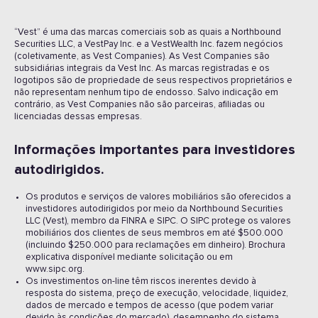
“Vest” é uma das marcas comerciais sob as quais a Northbound
Securities LLC, a VestPay Inc. e a VestWealth Inc. fazem negócios
(coletivamente, as Vest Companies). As Vest Companies são
subsidiárias integrais da Vest Inc. As marcas registradas e os
logotipos são de propriedade de seus respectivos proprietários e
não representam nenhum tipo de endosso. Salvo indicação em
contrário, as Vest Companies não são parceiras, afiliadas ou
licenciadas dessas empresas.
Informações importantes para investidores
autodirigidos. ‍
Os produtos e serviços de valores mobiliários são oferecidos a
investidores autodirigidos por meio da Northbound Securities
LLC (Vest), membro da FINRA e SIPC. O SIPC protege os valores
mobiliários dos clientes de seus membros em até $500.000
(incluindo $250.000 para reclamações em dinheiro). Brochura
explicativa disponível mediante solicitação ou em
www.sipc.org.
Os investimentos on-line têm riscos inerentes devido à
resposta do sistema, preço de execução, velocidade, liquidez,
dados de mercado e tempos de acesso (que podem variar
devido às condições do mercado), desempenho do sistema,