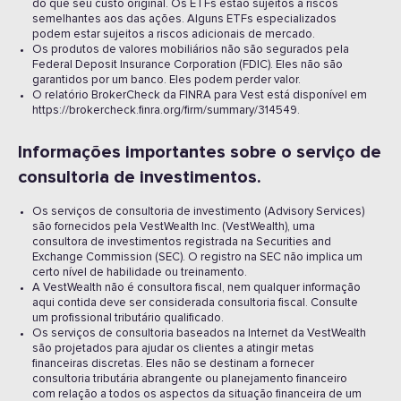
do que seu custo original. Os ETFs estão sujeitos a riscos
semelhantes aos das ações. Alguns ETFs especializados
podem estar sujeitos a riscos adicionais de mercado.
Os produtos de valores mobiliários não são segurados pela
Federal Deposit Insurance Corporation (FDIC). Eles não são
garantidos por um banco. Eles podem perder valor.
O relatório BrokerCheck da FINRA para Vest está disponível em
https://brokercheck.finra.org/firm/summary/314549.
Informações importantes sobre o serviço de
consultoria de investimentos.
Os serviços de consultoria de investimento (Advisory Services)
são fornecidos pela VestWealth Inc. (VestWealth), uma
consultora de investimentos registrada na Securities and
Exchange Commission (SEC). O registro na SEC não implica um
certo nível de habilidade ou treinamento.
A VestWealth não é consultora fiscal, nem qualquer informação
aqui contida deve ser considerada consultoria fiscal. Consulte
um profissional tributário qualificado.
Os serviços de consultoria baseados na Internet da VestWealth
são projetados para ajudar os clientes a atingir metas
financeiras discretas. Eles não se destinam a fornecer
consultoria tributária abrangente ou planejamento financeiro
com relação a todos os aspectos da situação financeira de um