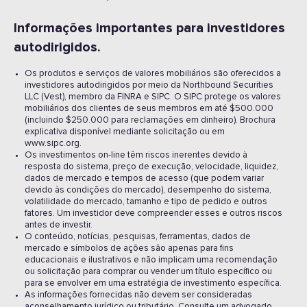
Informações importantes para investidores
autodirigidos. ‍
Os produtos e serviços de valores mobiliários são oferecidos a
investidores autodirigidos por meio da Northbound Securities
LLC (Vest), membro da FINRA e SIPC. O SIPC protege os valores
mobiliários dos clientes de seus membros em até $500.000
(incluindo $250.000 para reclamações em dinheiro). Brochura
explicativa disponível mediante solicitação ou em
www.sipc.org.
Os investimentos on-line têm riscos inerentes devido à
resposta do sistema, preço de execução, velocidade, liquidez,
dados de mercado e tempos de acesso (que podem variar
devido às condições do mercado), desempenho do sistema,
volatilidade do mercado, tamanho e tipo de pedido e outros
fatores. Um investidor deve compreender esses e outros riscos
antes de investir.
O conteúdo, notícias, pesquisas, ferramentas, dados de
mercado e símbolos de ações são apenas para fins
educacionais e ilustrativos e não implicam uma recomendação
ou solicitação para comprar ou vender um título específico ou
para se envolver em uma estratégia de investimento específica.
As informações fornecidas não devem ser consideradas
aconselhamento jurídico ou tributário. Consulte um advogado