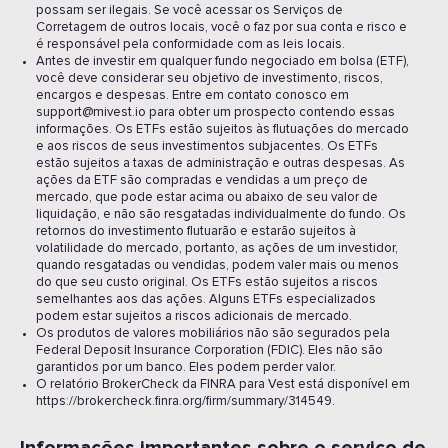
possam ser ilegais. Se você acessar os Serviços de
Corretagem de outros locais, você o faz por sua conta e risco e
é responsável pela conformidade com as leis locais.
Antes de investir em qualquer fundo negociado em bolsa (ETF),
você deve considerar seu objetivo de investimento, riscos,
encargos e despesas. Entre em contato conosco em
support@mivest.io para obter um prospecto contendo essas
informações. Os ETFs estão sujeitos às flutuações do mercado
e aos riscos de seus investimentos subjacentes. Os ETFs
estão sujeitos a taxas de administração e outras despesas. As
ações da ETF são compradas e vendidas a um preço de
mercado, que pode estar acima ou abaixo de seu valor de
liquidação, e não são resgatadas individualmente do fundo. Os
retornos do investimento flutuarão e estarão sujeitos à
volatilidade do mercado, portanto, as ações de um investidor,
quando resgatadas ou vendidas, podem valer mais ou menos
do que seu custo original. Os ETFs estão sujeitos a riscos
semelhantes aos das ações. Alguns ETFs especializados
podem estar sujeitos a riscos adicionais de mercado.
Os produtos de valores mobiliários não são segurados pela
Federal Deposit Insurance Corporation (FDIC). Eles não são
garantidos por um banco. Eles podem perder valor.
O relatório BrokerCheck da FINRA para Vest está disponível em
https://brokercheck.finra.org/firm/summary/314549.